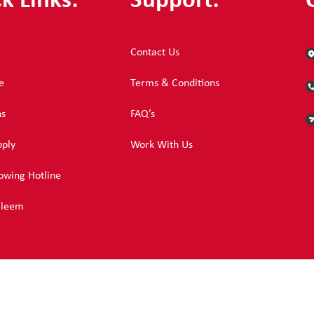
k Links:
Support:
Contact Us
e
Terms & Conditions
ns
FAQ’s
pply
Work With Us
owing Hotline
aleem
© Copyright 2024